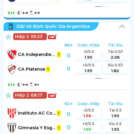
2
-
0
4
-
3
Giải Vô Địch Quốc Gia Argentina
Hiệp 2
59:24
88
Cược chấp
Tài Xỉu
-0/0.5
Tài 0.5/1
CA Independiente Avellaneda
0
1
1.95
2.06
+0/0.5
Xỉu 0.5/1
0
CA Platense
1
K
1.95
1.82
0
-
0
6
-
1
Hiệp 2
68:18
82
Cược chấp
Tài Xỉu
-0/0.5
Tài 0.5
Instituto AC Cordoba
0
1
1.95
1.95
+0/0.5
Xỉu 0.5
0
Gimnasia Y Esgrima Mendoza
1
K
1.95
1.93