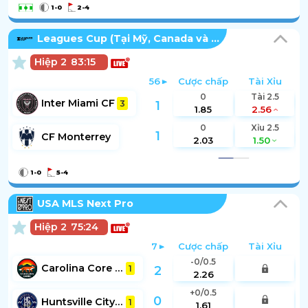
1
-
0
2
-
4
Leagues Cup (Tại Mỹ, Canada và Mexico)
Hiệp 2
83:16
56
Cược chấp
Tài Xỉu
0
Tài 2.5
Inter Miami CF
1
3
1.85
2.56
0
Xỉu 2.5
1
CF Monterrey
K
2.03
1.50
1
-
0
5
-
4
USA MLS Next Pro
Hiệp 2
75:25
7
Cược chấp
Tài Xỉu
-0/0.5
Carolina Core FC
2
1
2.26
+0/0.5
0
Huntsville City FC
1
1.61