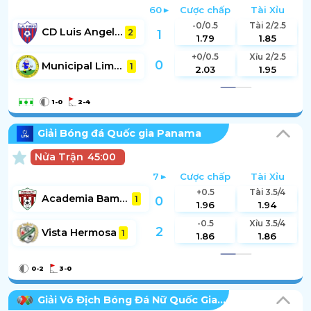
60
Cược chấp
Tài Xỉu
-0/0.5
Tài 2/2.5
CD Luis Angel Firpo
1
2
1.79
1.85
+0/0.5
Xỉu 2/2.5
0
Municipal Limeno
1
K
2.03
1.95
1
-
0
2
-
4
Giải Bóng đá Quốc gia Panama
Nửa Trận
45:00
7
Cược chấp
Tài Xỉu
+0.5
Tài 3.5/4
Academia Bambanes FC
0
1
1.96
1.94
-0.5
Xỉu 3.5/4
2
Vista Hermosa
1
K
1.86
1.86
0
-
2
3
-
0
Giải Vô Địch Bóng Đá Nữ Quốc Gia Mexico